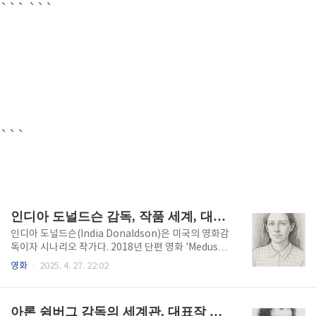
```
```
```
인디아 도널드슨 감독, 작품 세계, 대표작 리뷰, 인터뷰
​인디아 도널드슨(India Donaldson)은 미국의 영화감
독이자 시나리오 작가다. 2018년 단편 영화 'Medus
a'로 감독 데뷔를 했고, 이후 'Hannahs'(2019), 'If Fo
영화
2025. 4. 27. 22:02
un'(2021) 등의 단편을 연출하며 경력을 쌓았다. 2024
년 장편 데뷔작 'Good One'으로 주목받으며 독립 영
화계에서 두각을 나타냈습니다. 이번 글에서는 인디아
아론 쉼버그 감독의 세계관, 대표작 분석, 감독 인터뷰
도널드슨 감독의 작품세계, 대표작 리뷰 및 해석, 그리