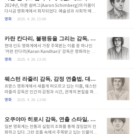
고 그녀가 직접 들려준 인터뷰와 비하인드 스토리까지
2024년, 아론 쉼버그(Aaron Schimberg)의 이름이
상세히 다루어 보고자 한다.인디아 도널드슨 감독의 섬
다시금 영화계에서 회자되었다. 예술성과 사회적 메시
세하고 강렬한 작품세계인디아 도널드슨 감독은 거대
지를 동시에 품은 그의 작품들은 전통적인 영화문법을
영화
2025. 4. 26. 15:00
한 서사나 화려한 볼거리보다는 인간 내면의 미세한 떨
해체하며, 기존의 아름다움과 정상성에 대한 기준에 도
림을 포착하는 데에 집중하는 감독이다. 그녀의 작품은
전장을 내민다. 특히 그의 최신작 'A Different Ma
겉으로 보기엔 조용하고 소박하지만,..
n'이 선댄스 영화제에서 공개된 이후, 쉼버그의 세계관
카란 칸다리, 불평등을 그리는 감독, 대표작, 인터뷰, 영화철학
은 더욱 확장된 방식으로 대중과 평단의 관심을 동시에
끌어들이고 있다. 이 글에서는 아론 쉼버그의 독창적인
현대 인도 영화계에서 가장 주목받는 이름 중 하나인
연출 방식과 철학, 대표작 리뷰 및 해석, 감독 인터뷰와
'카란 칸다리(Karan Kandhari)' 감독은 영화라는 매
제작 비하인드까지 포함하여 그의 영화 세계를 깊이 있
체를 통해 사회의 구조적 모순과 불평등을 정면으로 응
영화
2025. 4. 26. 13:30
게 들여다보고자 한다.기괴함을 미학으로 승화한 쉼버
시하는 창작자다. 그는 화려함과 환상을 넘어서, 카메라
그의 세계관아론 쉼버그의 영화는 전통적인 의미의 '스
를 통해 현실을 조명하며 목소리 없는 이들의 이야기를
토리텔링'보다는, 사회가 정의한 규범의 이면을 파헤치
전달한다. 그의 작품은 시청각적 아름다움보다는 메시
웨스턴 라줄리 감독, 감정 연출법, 대표작, 인터뷰
는 데에 ..
지와 맥락의 힘으로 관객에게 다가온다. 이 글에서는 카
란 칸다리 감독의 영화 철학과 대표작에 대한 리뷰 및
프랑스 영화계에서 새롭게 떠오르고 있는 이름, 웨스턴
해석, 그리고 제작 비하인드와 감독의 진솔한 인터뷰 내
라줄리 감독은 인간의 감정과 시간, 관계의 본질을 파고
용을 통해 그의 작품세계를 조망하고자 한다.『시멘트
드는 연출로 많은 영화 팬과 평론가들의 주목을 받고 있
영화
2025. 4. 26. 12:00
의 도시』와 『남쪽의 하늘』: 대표작 속 불평등의 풍
다. 감정의 결을 섬세하게 잡아내는 그의 미장센과 장면
경칸다리의 대표작으로 손꼽히는 『시멘트의 도시』
구성은 단순한 연출을 넘어 하나의 감각적 체험으로 받
는 도시개발과 젠트리피케이션을 배경으로 한 작품이
아들여진다. 본 글에서는 라줄리 감독의 감정 연출법을
오쿠야마 히로시 감독, 연출 스타일, 해석과 메시지, 비하인드 스토리
다. 영화는 대도시 뭄바이의 재..
중심으로 그의 작품세계와 대표작에 대한 해석, 그리고
감독 인터뷰와 촬영 비하인드 스토리까지 아울러 소개
일본 영화계는 전통과 실험의 조화를 통해 끊임없이 진
하고자 한다.감정의 곡선을 설계하는 감독: 라줄리의 연
화하고 있다. 그런 흐름 속에서 주목받고 있는 인물이