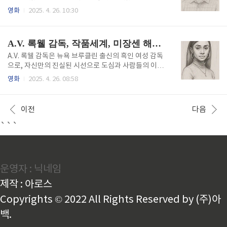
출법웨스턴 라줄리 감독은 "감정은 인물의 얼굴이 아
바로 '오쿠야마 히로시' 감독이다. 그는 섬세한 연출과
영화
2025. 4. 26. 10:30
닌, 공간의 호흡 안에 존재한다"라고 말한다. 그의 연출
독창적인 미장센, 그리고 감정을 정교하게 직조하는 스
스타일은 감정을 직접 드러내기보다는 관객이 그 감정
토리텔링으로 일본 신세대 감독의 대표 주자로 떠올랐
을 '느끼도록' 유도하는 방식에 초점을 맞춘다. 이를 위
다. 본 글에서는 오쿠야마 히로시 감독의 작품 세계를
A.V. 록웰 감독, 작품세계, 미장센 해석, 감독 인터뷰
해 그는 장면마다 공..
깊이 있게 탐색하고, 그의 대표작 리뷰 및 해석, 감독 인
터뷰에서 드러난 창작 철학, 그리고 비하인드 스토리까
A.V. 록웰 감독은 뉴욕 브루클린 출신의 흑인 여성 감독
지 다양한 각도에서 그의 예술세계를 조명하고자 한다.
으로, 자신만의 진실된 시선으로 도심과 사람들의 이야
감정의 결을 직조하는 감독: 오쿠야마 히로시의 연출 스
기를 담아내며 영화계에 강한 인상을 남기고 있다. 그녀
영화
2025. 4. 26. 08:58
타일오쿠야마 히로시 감독의 연출 스타일은 한 마디로
의 대표작인'A Thousand and One'은 그 자체로 그
'감정의 결'을 섬세하게 직조하는 데 있다. 그의 영화는
녀의 세계관을 오롯이 담아낸 작품이다. 이 영화는 단순
흔히 '조용하지만 강한 여운을 남긴다'는 평가를 받는
한 가족 드라마를 넘어, 도시 재개발과 정체성, 소속감,
이전
다음
다. 이를테면 대표작..
그리고 존재의 의미를 탐색하는 사회적 주제를 섬세하
게 풀어낸다. 특히 흑인 여성으로서 그녀가 바라본 뉴욕
```
이라는 공간은 다층적인 의미를 지니며, 기존의 시각들
과는 다른 감각적이고도 현실적인 시선을 전달한다.브
루클린의 삶과 정체성 - 록웰의 작품세계록웰 감독은
브루클린에서 태어나고 자란 경험을 영화에 그대로 녹
운영자 : 닉네임
여낸다. 그녀는 도시의 소음, 거리의 공기, 벽돌 건물의
질감까지도 ..
제작 : 아로스
Copyrights © 2022 All Rights Reserved by (주)아
백.