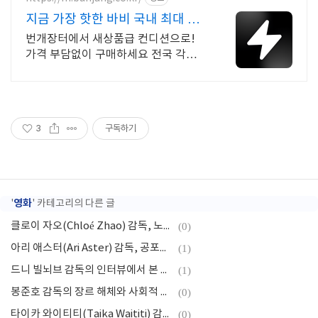
지금 가장 핫한 바비 국내 최대 브
랜드 중고거래
번개장터에서 새상품급 컨디션으로!
가격 부담없이 구매하세요 전국 각지에
서 올라오는 전국구 최다 상품 매일 10
만 개 이상의 신규 상품 업로드
3
구독하기
영화
'
' 카테고리의 다른 글
클로이 자오(Chloé Zhao) 감독, 노매드랜드, 감독 철학, 인터뷰
(0)
아리 애스터(Ari Aster) 감독, 공포미학, 가족서사, 감독인터뷰
(1)
드니 빌뇌브 감독의 인터뷰에서 본 영화관 (감독철학, 제작기, 캐릭터)
(1)
봉준호 감독의 장르 해체와 사회적 은유, 창작의 원칙
(0)
타이카 와이티티(Taika Waititi) 감독, 영화 세계, 상징성, 비하인드 스토리
(0)