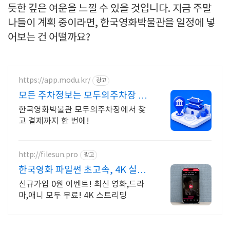
듯한 깊은 여운을 느낄 수 있을 것입니다. 지금 주말
나들이 계획 중이라면, 한국영화박물관을 일정에 넣
어보는 건 어떨까요?
https://app.modu.kr/
광고
모든 주차정보는 모두의주차장 주
차장 검색은 모두의주차장
한국영화박물관 모두의주차장에서 찾
고 결제까지 한 번에!
http://filesun.pro
광고
한국영화 파일썬 초고속, 4K 실시
간 보기!
신규가입 0원 이벤트! 최신 영화,드라
마,애니 모두 무료! 4K 스트리밍