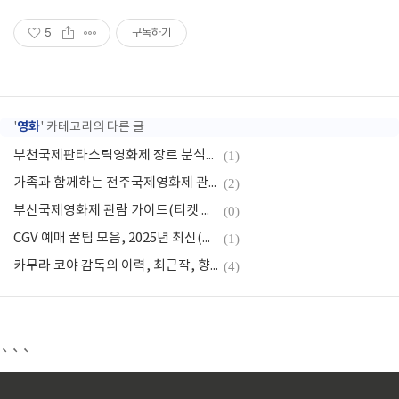
5
구독하기
영화
'
' 카테고리의 다른 글
부천국제판타스틱영화제 장르 분석(공포, 판타지, 스릴러)
(1)
가족과 함께하는 전주국제영화제 관람팁(영화 선택, 이동, 가족 대화)
(2)
부산국제영화제 관람 가이드(티켓 예매, 주요 지역, 실속 관람)
(0)
CGV 예매 꿀팁 모음, 2025년 최신(예매 타이밍,할인과 적립, 좌석 선택)
(1)
카무라 코야 감독의 이력, 최근작, 향후 기대
(4)
```