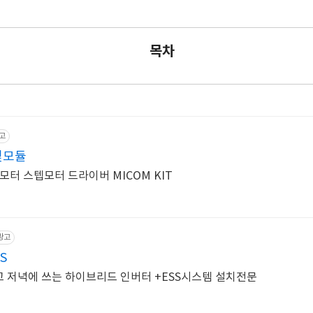
목차
고
및모듈
터 스텝모터 드라이버 MICOM KIT
광고
S
고 저녁에 쓰는 하이브리드 인버터 +ESS시스템 설치전문